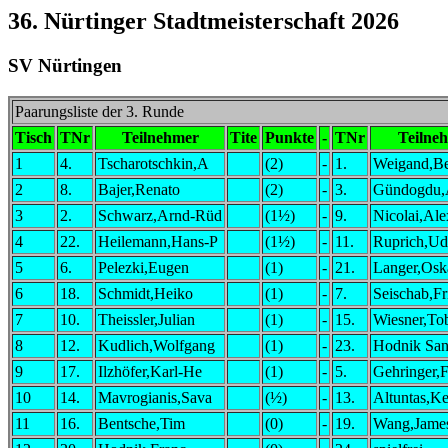
36. Nürtinger Stadtmeisterschaft 2026
SV Nürtingen
Paarungsliste der 3. Runde
Tisch
TNr
Teilnehmer
Tite
Punkte
-
TNr
Teilne
1
4.
Tscharotschkin,A
(2)
-
1.
Weigand,Be
2
8.
Bajer,Renato
(2)
-
3.
Gündogdu,
3
2.
Schwarz,Arnd-Rüd
(1½)
-
9.
Nicolai,Al
4
22.
Heilemann,Hans-P
(1½)
-
11.
Ruprich,U
5
6.
Pelezki,Eugen
(1)
-
21.
Langer,Osk
6
18.
Schmidt,Heiko
(1)
-
7.
Seischab,Fr
7
10.
Theissler,Julian
(1)
-
15.
Wiesner,To
8
12.
Kudlich,Wolfgang
(1)
-
23.
Hodnik San
9
17.
Ilzhöfer,Karl-He
(1)
-
5.
Gehringer,
10
14.
Mavrogianis,Sava
(½)
-
13.
Altuntas,K
11
16.
Bentsche,Tim
(0)
-
19.
Wang,Jame