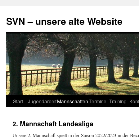
SVN – unsere alte Website
Zum
Start
Jugendarbeit
Mannschaften
Termine
Training
Kont
Inhalt
2. Mannschaft Landesliga
springen
Unsere 2. Mannschaft spielt in der Saison 2022/2023 in der Bez