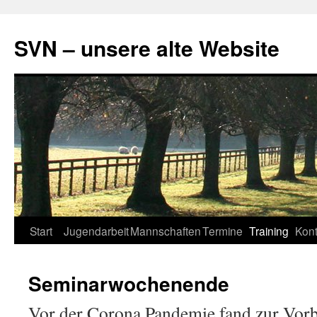
SVN – unsere alte Website
Zum
Start
Jugendarbeit
Mannschaften
Termine
Training
Kont
Inhalt
Seminarwochenende
springen
Vor der Corona Pandemie fand zur Vorb