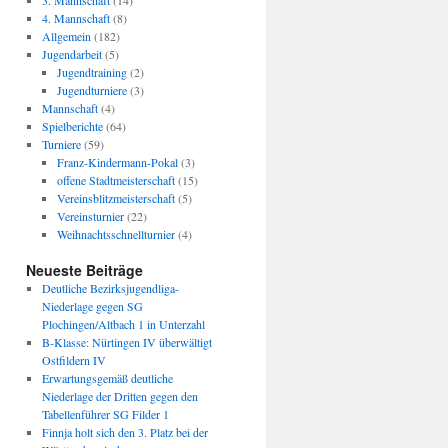
3. Mannschaft
(14)
4. Mannschaft
(8)
Allgemein
(182)
Jugendarbeit
(5)
Jugendtraining
(2)
Jugendturniere
(3)
Mannschaft
(4)
Spielberichte
(64)
Turniere
(59)
Franz-Kindermann-Pokal
(3)
offene Stadtmeisterschaft
(15)
Vereinsblitzmeisterschaft
(5)
Vereinsturnier
(22)
Weihnachtsschnellturnier
(4)
Neueste Beiträge
Deutliche Bezirksjugendliga-
Niederlage gegen SG
Plochingen/Altbach 1 in Unterzahl
B-Klasse: Nürtingen IV überwältigt
Ostfildern IV
Erwartungsgemäß deutliche
Niederlage der Dritten gegen den
Tabellenführer SG Filder 1
Finnja holt sich den 3. Platz bei der