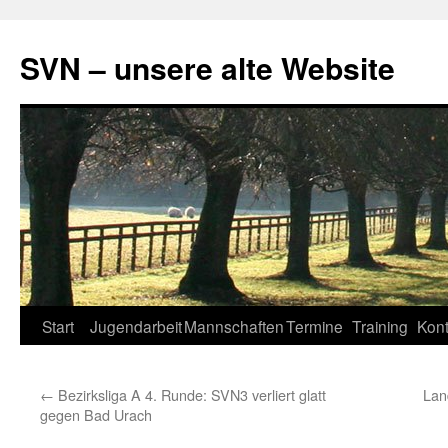
SVN – unsere alte Website
Zum
Start
Jugendarbeit
Mannschaften
Termine
Training
Kont
Inhalt
←
Bezirksliga A 4. Runde: SVN3 verliert glatt
Lan
springen
gegen Bad Urach