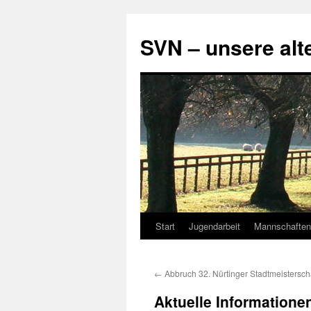
SVN – unsere alt
Start
Jugendarbeit
Mannschaften
Zum
Inhalt
←
Abbruch 32. Nürtinger Stadtmeistersch
springen
Aktuelle Informatione