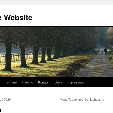
e Website
Termine
Training
Kontakt
Links
Impressum
aft 2020
Mega-Teamkampf bei Lichess
→
n