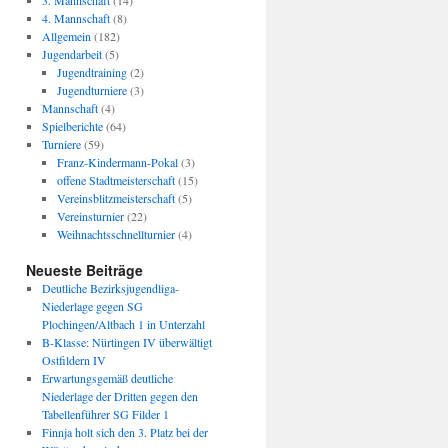
3. Mannschaft
(14)
4. Mannschaft
(8)
Allgemein
(182)
Jugendarbeit
(5)
Jugendtraining
(2)
Jugendturniere
(3)
Mannschaft
(4)
Spielberichte
(64)
Turniere
(59)
Franz-Kindermann-Pokal
(3)
offene Stadtmeisterschaft
(15)
Vereinsblitzmeisterschaft
(5)
Vereinsturnier
(22)
Weihnachtsschnellturnier
(4)
Neueste Beiträge
Deutliche Bezirksjugendliga-
Niederlage gegen SG
Plochingen/Altbach 1 in Unterzahl
B-Klasse: Nürtingen IV überwältigt
Ostfildern IV
Erwartungsgemäß deutliche
Niederlage der Dritten gegen den
Tabellenführer SG Filder 1
Finnja holt sich den 3. Platz bei der