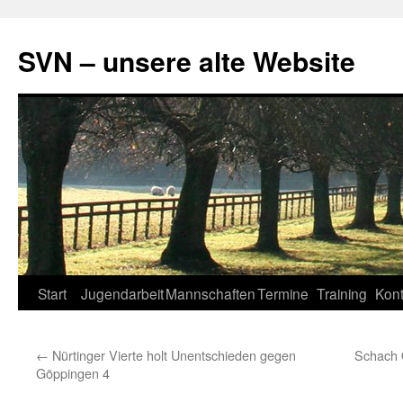
SVN – unsere alte Website
Zum
Start
Jugendarbeit
Mannschaften
Termine
Training
Kont
Inhalt
←
Nürtinger Vierte holt Unentschieden gegen
Schach 
springen
Göppingen 4