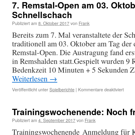
Tabel
7. Remstal-Open am 03. Oktob
nach
Schnellschach
4
Rund
Publiziert am
8. Oktober 2017
von
Frank
Bereits zum 7. Mal veranstaltete der S
traditionell am 03. Oktober am Tag der 
Remstal-Open. Die Austragung fand er
in Remshalden statt.Gespielt wurden 9 
Bedenkzeit 10 Minuten + 5 Sekunden Z
Weiterlesen
→
für
Veröffentlicht unter
Spielberichte
|
Kommentare deaktiviert
7.
Remst
Open
Trainingswochenende: Noch fre
am
03.
Publiziert am
4. September 2017
von
Frank
Oktob
Trainingswochenende Anmeldung für K
2017