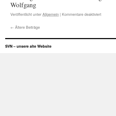
im
Wolfgang
Schne
für
Veröffentlicht unter
Allgemein
|
Kommentare deaktiviert
Training
Noch
←
Ältere Beiträge
frei
Plätze!
SVN – unsere alte Website