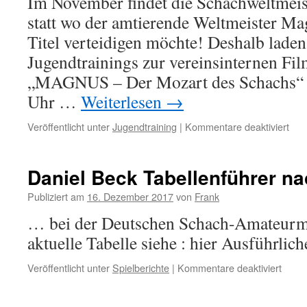
Im November findet die Schachweltmeis
für
Nürt
statt wo der amtierende Weltmeister Ma
Titel verteidigen möchte! Deshalb lade
Jugendtrainings zur vereinsinternen F
„MAGNUS – Der Mozart des Schachs“ a
Uhr …
Weiterlesen
→
für
Veröffentlicht unter
Jugendtraining
|
Kommentare deaktiviert
Ein
zur
vere
Daniel Beck Tabellenführer 
Fil
Publiziert am
16. Dezember 2017
von
Frank
… bei der Deutschen Schach-Amateurmei
aktuelle Tabelle siehe : hier Ausführlich
für
Veröffentlicht unter
Spielberichte
|
Kommentare deaktiviert
Danie
Beck