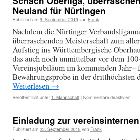
Schach Oberliga, überraschend
Neuland für Nürtingen
Publiziert am
9. September 2019
von
Frank
Nachdem die Nürtinger Verbandsligama
überraschenden Meisterschaft zum alle
Aufstieg ins Württembergische Oberhaus
das auch noch unmittelbar vor dem 100
Vereinsjubiläum im kommenden Jahr– fol
Bewährungsprobe in der dritthöchsten 
Weiterlesen
→
für
Veröffentlicht unter
1. Mannschaft
|
Kommentare deaktiviert
Sch
Ober
über
Einladung zur vereinsinternen
Aufs
ist
Publiziert am
23. September 2018
von
Frank
Neul