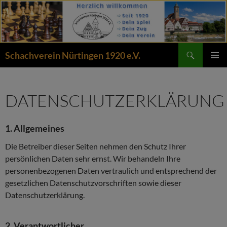
Zum
Inhalt
springen
Suchen
Schachverein Nürtingen 1920 e.V.
PRIMÄR
MENÜ
DATENSCHUTZERKLÄRUNG
1. Allgemeines
Die Betreiber dieser Seiten nehmen den Schutz Ihrer
persönlichen Daten sehr ernst. Wir behandeln Ihre
personenbezogenen Daten vertraulich und entsprechend der
gesetzlichen Datenschutzvorschriften sowie dieser
Datenschutzerklärung.
2. Verantwortlicher