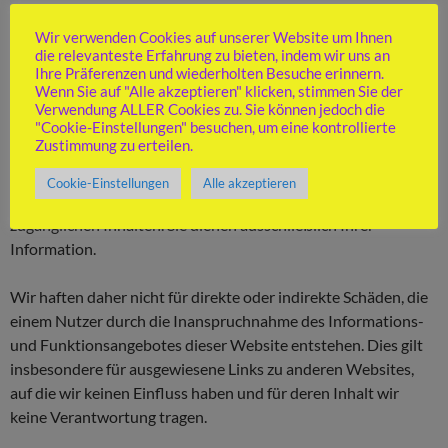
10. Haftungsausschluss
Wir verwenden Cookies auf unserer Website um Ihnen
die relevanteste Erfahrung zu bieten, indem wir uns an
Die Informationen die wir Ihnen anbieten sind eine reine
Ihre Präferenzen und wiederholten Besuche erinnern.
Serviceleistung unsererseits. Auch wenn wir davon ausgehen,
Wenn Sie auf "Alle akzeptieren" klicken, stimmen Sie der
dass unsere Informationen zutreffend sind, können Sie
Verwendung ALLER Cookies zu. Sie können jedoch die
"Cookie-Einstellungen" besuchen, um eine kontrollierte
dennoch Fehler und Ungenauigkeiten enthalten. Wir
Zustimmung zu erteilen.
übernehmen trotz sorgfältiger Beschaffung und Bereitstellung
keine Gewähr für die Aktualität, Richtigkeit und
Cookie-Einstellungen
Alle akzeptieren
Vollständigkeit der zum Abruf bereitgehaltenen und sonstigen
zugänglichen Inhalten. Sie dienen ausschließlich Ihrer
Information.
Wir haften daher nicht für direkte oder indirekte Schäden, die
einem Nutzer durch die Inanspruchnahme des Informations-
und Funktionsangebotes dieser Website entstehen. Dies gilt
insbesondere für ausgewiesene Links zu anderen Websites,
auf die wir keinen Einfluss haben und für deren Inhalt wir
keine Verantwortung tragen.