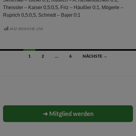
Theissler – Kaiser 0,5:0,5, Friz – Häußler 0:1, Mögerle –
Ruprich 0,5:0,5, Schmidt – Bajer 0:1
ANZ. BESUCHE:
258
Beitragsnavigation
1
2
…
6
NÄCHSTE →
➜ Mitglied werden