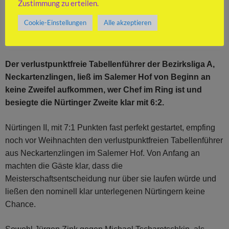
SOUVERÄN
Zustimmung zu erteilen.
Cookie-Einstellungen
Alle akzeptieren
24. DEZEMBER 2025
SASCHA MARECK
KOMMENTAR
HINTERLASSEN
Der verlustpunktfreie Tabellenführer der Bezirksliga A,
Neckartenzlingen, ließ im Salemer Hof von Beginn an
keine Zweifel aufkommen, wer Chef im Ring ist und
besiegte die Nürtinger Zweite klar mit 6:2.
Nürtingen II, mit 7:1 Punkten fast perfekt gestartet, empfing
noch vor Weihnachten den verlustpunktfreien Tabellenführer
aus Neckartenzlingen im Salemer Hof. Von Anfang an
machten die Gäste klar, dass die
Meisterschaftsentscheidung nur über sie laufen würde und
ließen den nominell klar unterlegenen Nürtingern keine
Chance.