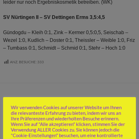
leider nur noch Ergebniskosmetik betreiben. (WK)
SV Nürtingen II – SV Dettingen Erms 3,5:4,5
Gündogdu – Kleih 0:1, Zink – Kermer 0,5:0,5, Seischab –
Wezel 1:0, Kudlich – Doster 0:1, Theissler – Weible 1:0, Friz
– Tumbass 0:1, Schmidt – Schmid 0:1, Stehr – Hoch 1:0
ANZ. BESUCHE:
333
SPIELBERICHTE 2. MANNSCHAFT
NÜRTINGEN 2:
Wir verwenden Cookies auf unserer Website um Ihnen
die relevanteste Erfahrung zu bieten, indem wir uns an
NECKARTENZLINGEN
Ihre Präferenzen und wiederholten Besuche erinnern.
Wenn Sie auf "Alle akzeptieren" klicken, stimmen Sie der
GEWINNT DAS DERBY
Verwendung ALLER Cookies zu. Sie können jedoch die
"Cookie-Einstellungen" besuchen, um eine kontrollierte