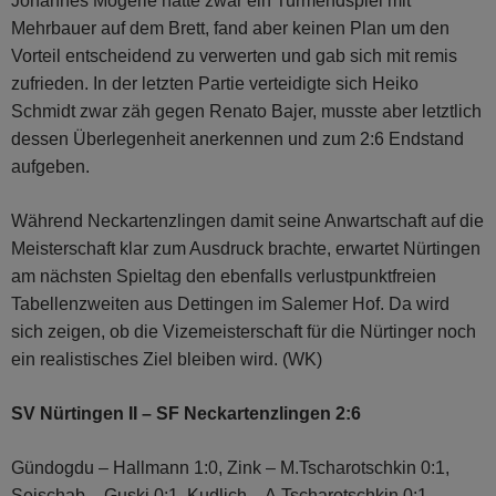
Johannes Mögerle hatte zwar ein Turmendspiel mit
Mehrbauer auf dem Brett, fand aber keinen Plan um den
Vorteil entscheidend zu verwerten und gab sich mit remis
zufrieden. In der letzten Partie verteidigte sich Heiko
Schmidt zwar zäh gegen Renato Bajer, musste aber letztlich
dessen Überlegenheit anerkennen und zum 2:6 Endstand
aufgeben.
Während Neckartenzlingen damit seine Anwartschaft auf die
Meisterschaft klar zum Ausdruck brachte, erwartet Nürtingen
am nächsten Spieltag den ebenfalls verlustpunktfreien
Tabellenzweiten aus Dettingen im Salemer Hof. Da wird
sich zeigen, ob die Vizemeisterschaft für die Nürtinger noch
ein realistisches Ziel bleiben wird. (WK)
SV Nürtingen II – SF Neckartenzlingen 2:6
Gündogdu – Hallmann 1:0, Zink – M.Tscharotschkin 0:1,
Seischab – Guski 0:1, Kudlich – A.Tscharotschkin 0:1,