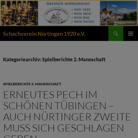
Zum
Inhalt
springen
Suchen
Schachverein Nürtingen 1920 e.V.
PRIMÄR
MENÜ
Kategoriearchiv: Spielberichte 2. Mannschaft
SPIELBERICHTE 2. MANNSCHAFT
ERNEUTES PECH IM
SCHÖNEN TÜBINGEN –
AUCH NÜRTINGER ZWEITE
MUSS SICH GESCHLAGEN