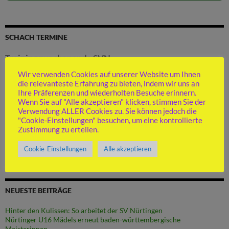
SCHACH TERMINE
Trainingswochenende SVN
Startdatum:
11. September 2026
Wir verwenden Cookies auf unserer Website um Ihnen
Enddatum:
13. September 2026
die relevanteste Erfahrung zu bieten, indem wir uns an
Ihre Präferenzen und wiederholten Besuche erinnern.
Tagesveranstaltung
Wenn Sie auf "Alle akzeptieren" klicken, stimmen Sie der
Ort:
Bad Schussenried
Verwendung ALLER Cookies zu. Sie können jedoch die
Details
"Cookie-Einstellungen" besuchen, um eine kontrollierte
Zustimmung zu erteilen.
Cookie-Einstellungen
Alle akzeptieren
NEUESTE BEITRÄGE
Hinter den Kulissen: So arbeitet der SV Nürtingen
Nürtinger U16 Mädels erneut baden-württembergische
Meisterinnen