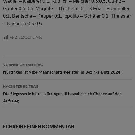
Wadiei – Kälberer 0:1, Kudlich – Melcher 0,5:0,5, C.Friz –
Ganter 0,5:0,5, Mögerle – Thalheim 0:1, S.Friz – Fronmüller
0:1, Bentsche – Keuper 0:1, Ippolito – Schäfer 0:1, Theissler
– Krishnan 0,5:0,5
ANZ. BESUCHE:
940
Beitragsnavigation
VORHERIGER BEITRAG
Nürtingen ist Vize-Mannschafts-Meister im Bezirks-Blitz 2024!
NÄCHSTER BEITRAG
Die Siegesserie hält – Nürtingen III bewahrt sich Chance auf den
Aufstieg
SCHREIBE EINEN KOMMENTAR