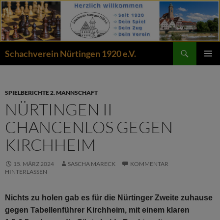
Zum
Inhalt
springen
Suchen
Schachverein Nürtingen 1920 e.V.
PRIMÄR
MENÜ
SPIELBERICHTE 2. MANNSCHAFT
NÜRTINGEN II
CHANCENLOS GEGEN
KIRCHHEIM
15. MÄRZ 2024
SASCHA MARECK
KOMMENTAR
HINTERLASSEN
Nichts zu holen gab es für die Nürtinger Zweite zuhause
gegen Tabellenführer Kirchheim, mit einem klaren