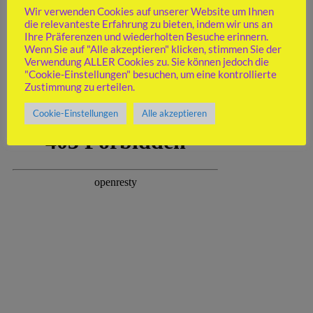
Spielberichte 2. Mannschaft
(30)
Wir verwenden Cookies auf unserer Website um Ihnen
Spielberichte ab 3. Mannschaft
(32)
die relevanteste Erfahrung zu bieten, indem wir uns an
Stadtmeisterschaft
(12)
Ihre Präferenzen und wiederholten Besuche erinnern.
Vereinsblitzmeisterschaft
(5)
Wenn Sie auf "Alle akzeptieren" klicken, stimmen Sie der
Vereinsmeisterschaft
(1)
Verwendung ALLER Cookies zu. Sie können jedoch die
Weitere interne Turniere
(5)
"Cookie-Einstellungen" besuchen, um eine kontrollierte
Zustimmung zu erteilen.
TAKTIKAUFGABE
Cookie-Einstellungen
Alle akzeptieren