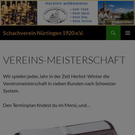
Zum
Inhalt
springen
Suchen
Schachverein Nürtingen 1920 e.V.
PRIMÄR
MENÜ
VEREINS-MEISTERSCHAFT
Wir spielen jedes Jahr in der Zeit Herbst-Winter die
Vereinsmeisterschaft in sieben Runden nach Schweizer
System.
Den Terminplan findest du im Menü, und…