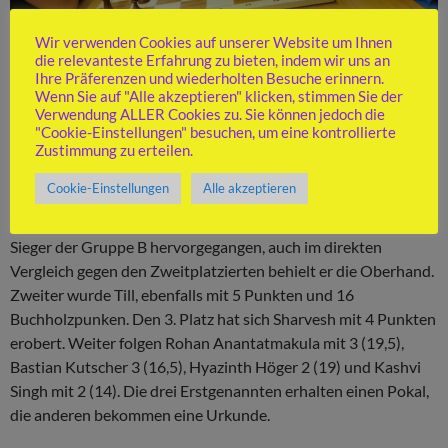
Wir verwenden Cookies auf unserer Website um Ihnen
die relevanteste Erfahrung zu bieten, indem wir uns an
Ihre Präferenzen und wiederholten Besuche erinnern.
Wenn Sie auf "Alle akzeptieren" klicken, stimmen Sie der
Foto: Klaus Templin
Verwendung ALLER Cookies zu. Sie können jedoch die
"Cookie-Einstellungen" besuchen, um eine kontrollierte
In der Gruppe B war der Kampf um die Spitze spannender.
Zustimmung zu erteilen.
Kyryl Kuksa, Till Hofmeister und Sharvesh Rajakumar waren
Cookie-Einstellungen
Alle akzeptieren
fast gleich auf. Deshalb wurde noch eine 6. Runde angehängt.
Danach ist Kyryl mit 5 Punkten und 20 Buchholzpunkten als
Sieger der Gruppe B hervorgegangen, auch im direkten
Vergleich gegen den Zweitplatzierten behielt er die Oberhand.
Zweiter wurde Till, ebenfalls mit 5 Punkten und 16
Buchholzpunken. Den 3. Platz hat sich Sharvesh mit 4 Punkten
erobert. Weiter folgen Rohan Anantatmakula mit 3 (19,5),
Bastian Kutscher 3 (16,5), Hyazinth Höger 2 (19) und Kashvi
Singh mit 2 (14). Die drei Erstgenannten erhalten einen Pokal,
die anderen bekommen eine Urkunde.