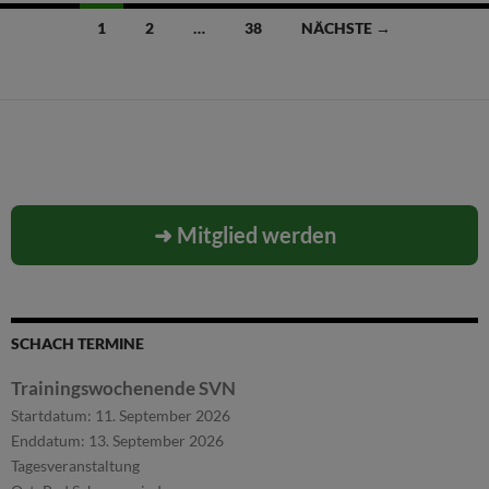
Beitragsnavigation
1
2
…
38
NÄCHSTE →
➜ Mitglied werden
SCHACH TERMINE
Trainingswochenende SVN
Startdatum:
11. September 2026
Enddatum:
13. September 2026
Tagesveranstaltung