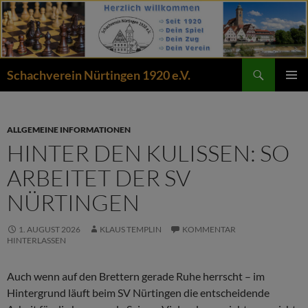
Zum
Inhalt
springen
Suchen
Schachverein Nürtingen 1920 e.V.
PRIMÄR
MENÜ
ALLGEMEINE INFORMATIONEN
HINTER DEN KULISSEN: SO
ARBEITET DER SV
NÜRTINGEN
1. AUGUST 2026
KLAUS TEMPLIN
KOMMENTAR
HINTERLASSEN
Auch wenn auf den Brettern gerade Ruhe herrscht – im
Hintergrund läuft beim SV Nürtingen die entscheidende