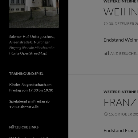
WEITERE INTERNE 
WEIHN
30. DEZEMBER 2
Salemer Hof, Untergeschoss,
Endstand Weihn
Alleenstraße 8, Nürtingen
Eingang über die Mönchstraße
(Karte OpenStreetMap
)
ANZ. BESUCHE:
TRAINING UND SPIEL
Kinder-/Jugendschach am
Freitag von 17:30 bis 19:30
WEITERE INTERNE 
FRANZ
Spielabend am Freitag ab
19:30 Uhr für Alle
15. OKTOBER 20
NÜTZLICHE LINKS
Endstand Franz