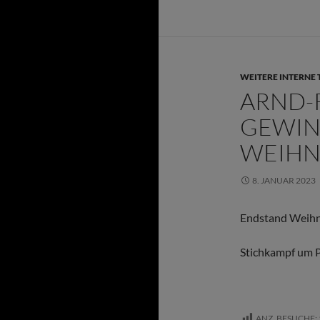
WEITERE INTERNE 
ARND-
GEWI
WEIHN
8. JANUAR 2023
Endstand Weihn
Stichkampf um P
ANZ. BESUCHE: