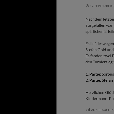
19. SEPTEMBER 
Nachdem letztes
ausgefallen war,
spärlichen 2 Tei
Es lief deswege
Stefan Gold und
Es fanden zwei 
den Turniersieg 
1. Partie: Sorou
2. Partie: Stefa
Herzlichen Glü
Kindermann-Pok
ANZ. BESUCHE: