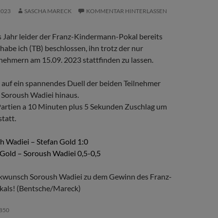
2023
SASCHA MARECK
KOMMENTAR HINTERLASSEN
 Jahr leider der Franz-Kindermann-Pokal bereits
 habe ich (TB) beschlossen, ihn trotz der nur
lnehmern am 15.09. 2023 stattfinden zu lassen.
n auf ein spannendes Duell der beiden Teilnehmer
 Soroush Wadiei hinaus.
Partien a 10 Minuten plus 5 Sekunden Zuschlag um
statt.
sh Wadiei – Stefan Gold 1:0
n Gold – Soroush Wadiei 0,5-0,5
ckwunsch Soroush Wadiei zu dem Gewinn des Franz-
als! (Bentsche/Mareck)
850