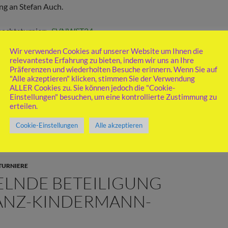
ing an Stefan Auch.
achtsturnier:
SVNWST24
Wir verwenden Cookies auf unserer Website um Ihnen die
n Nürtingen wünscht allen Mitgliedern und
relevanteste Erfahrung zu bieten, indem wir uns an Ihre
reins ein friedliches Weihnachten 2024 und einen
Präferenzen und wiederholten Besuche erinnern. Wenn Sie auf
"Alle akzeptieren" klicken, stimmen Sie der Verwendung
s neue Jahr 2025.
ALLER Cookies zu. Sie können jedoch die "Cookie-
Einstellungen" besuchen, um eine kontrollierte Zustimmung zu
585
erteilen.
Cookie-Einstellungen
Alle akzeptieren
TURNIERE
LNDE BETEILIGUNG
ANZ-KINDERMANN-