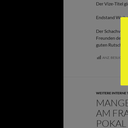
Der Vize-Titel g
Endstand Weihn
Der Schachverei
Freunden des Ve
guten Rutsch in
ANZ. BESUCHE:
WEITERE INTERNE 
MANGE
AM FR
POKAL