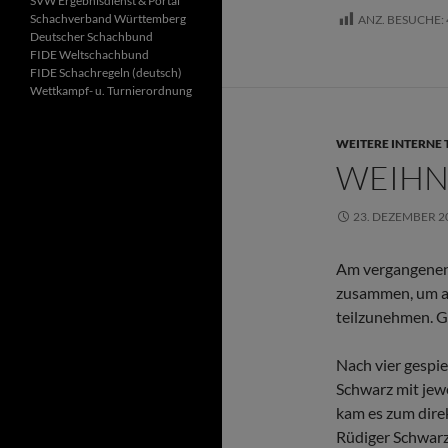
SVW Ergebnisdienst & Portal
Schachverband Württemberg
ANZ. BESUCHE:
Deutscher Schachbund
FIDE Wel
tschachbund
FIDE Schachregeln (deutsch)
Wettkampf- u. Turnierordnung
WEITERE INTERNE 
WEIHN
23. DEZEMBER 2
Am vergangenen 
zusammen, um am
teilzunehmen. G
Nach vier gespi
Schwarz mit jewe
kam es zum direk
Rüdiger Schwarz