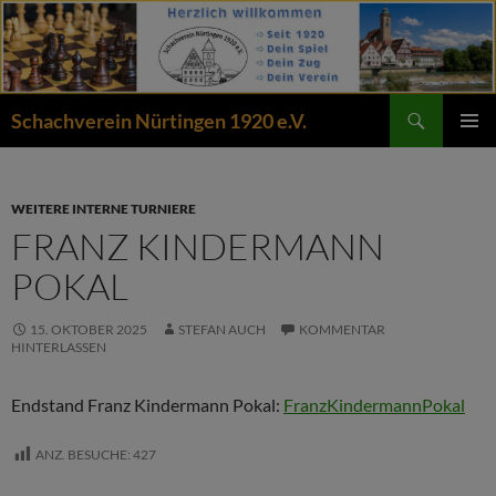
Zum
Inhalt
springen
Suchen
Schachverein Nürtingen 1920 e.V.
PRIMÄR
MENÜ
WEITERE INTERNE TURNIERE
FRANZ KINDERMANN
POKAL
15. OKTOBER 2025
STEFAN AUCH
KOMMENTAR
HINTERLASSEN
Endstand Franz Kindermann Pokal:
FranzKindermannPokal
ANZ. BESUCHE:
427