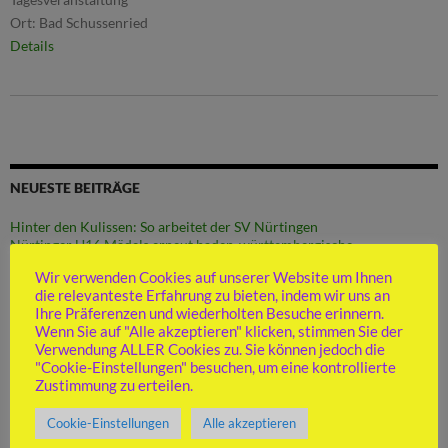
Ort:
Bad Schussenried
Details
NEUESTE BEITRÄGE
Hinter den Kulissen: So arbeitet der SV Nürtingen
Nürtinger U16 Mädels erneut baden-württembergische
Meisterinnen
Wir verwenden Cookies auf unserer Website um Ihnen
Vereinsjugend-Meister ist Friedrich Seischab
die relevanteste Erfahrung zu bieten, indem wir uns an
Abstiegsspiel gegen Pliezhausen
Ihre Präferenzen und wiederholten Besuche erinnern.
Jugendversammlung und Mitgliederversammlung am 12. Juni 2026
Wenn Sie auf "Alle akzeptieren" klicken, stimmen Sie der
Verwendung ALLER Cookies zu. Sie können jedoch die
"Cookie-Einstellungen" besuchen, um eine kontrollierte
Zustimmung zu erteilen.
KATEGORIEN
Cookie-Einstellungen
Alle akzeptieren
Allgemeine Informationen
(34)