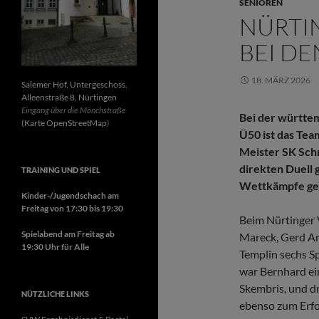
SENIOREN
NÜRTIN
BEI DE
18. MÄRZ 2026
Salemer Hof, Untergeschoss,
Alleenstraße 8, Nürtingen
Eingang über die Mönchstraße
Bei der württe
(Karte OpenStreetMap
)
Ü50 ist das Tea
Meister SK Sch
direkten Duell 
TRAINING UND SPIEL
Wettkämpfe g
Kinder-/Jugendschach am
Freitag von 17:30 bis 19:30
Beim Nürtinger 
Spielabend am Freitag ab
Mareck, Gerd Ar
19:30 Uhr für Alle
Templin sechs S
war Bernhard ei
Skembris, und dr
NÜTZLICHE LINKS
ebenso zum Erfo