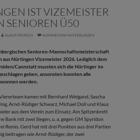
GEN IST VIZEMEISTER
N SENIOREN Ü50
KLAUS TEMPLIN
KOMMENTAR HINTERLASSEN
mbergischen Senioren-Mannschaftsmeisterschaft
m aus Nürtingen Vizemeister 2026. Lediglich dem
miden/Cannstatt mussten sich die Nürtinger im
geschlagen geben, ansonsten konnten alle
ewonnen werden.
Viererteam kamen mit Bernhard Weigand, Sascha
ing, Arnd-Rüdiger Schwarz, Michael Doll und Klaus
pieler aus dem Verein zum Einsatz. Am Spitzenbrett
ne Bank mit zwei Siegen, u. a. gegen GM Spyridon
ei Remis. Gerd hat mit drei Punkten aus drei Partien
lg beitragen wie Arnd-Rüdiger, der zwei