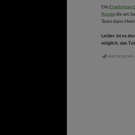
Die
Ergebnisse 
Runde
die am Sa
Team dann Heimr
Leider ist es 
möglich, das Tu
ANZ. BESUCHE: