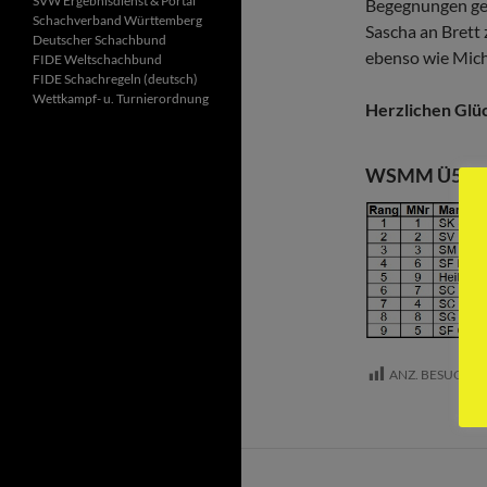
SVW Ergebnisdienst & Portal
Begegnungen ge
Schachverband Württemberg
Sascha an Brett 
Deutscher Schachbund
ebenso wie Micha
FIDE Wel
tschachbund
FIDE Schachregeln (deutsch)
Wettkampf- u. Turnierordnung
Herzlichen Glüc
WSMM Ü50 Abs
ANZ. BESUCHE: