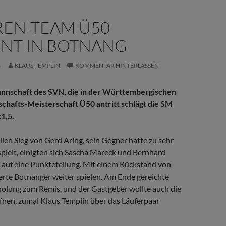
REN-TEAM Ü50
NT IN BOTNANG
6
KLAUS TEMPLIN
KOMMENTAR HINTERLASSEN
nnschaft des SVN, die in der Württembergischen
hafts-Meisterschaft Ü50 antritt schlägt die SM
1,5.
len Sieg von Gerd Aring, sein Gegner hatte zu sehr
pielt, einigten sich Sascha Mareck und Bernhard
 auf eine Punkteteilung. Mit einem Rückstand von
ierte Botnanger weiter spielen. Am Ende gereichte
olung zum Remis, und der Gastgeber wollte auch die
ffnen, zumal Klaus Templin über das Läuferpaar