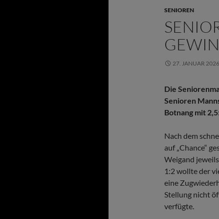
SENIOREN
SENIO
GEWIN
27. JANUAR 202
Die Seniorenma
Senioren Mannsc
Botnang mit 2,5:
Nach dem schnel
auf „Chance“ ges
Weigand jeweils
1:2 wollte der v
eine Zugwiederh
Stellung nicht ö
verfügte.