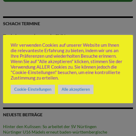
SCHACH TERMINE
Trainingswochenende SVN
Startdatum:
11. September 2026
Wir verwenden Cookies auf unserer Website um Ihnen
die relevanteste Erfahrung zu bieten, indem wir uns an
Enddatum:
13. September 2026
Ihre Präferenzen und wiederholten Besuche erinnern.
Tagesveranstaltung
Wenn Sie auf "Alle akzeptieren" klicken, stimmen Sie der
Ort:
Bad Schussenried
Verwendung ALLER Cookies zu. Sie können jedoch die
Details
"Cookie-Einstellungen" besuchen, um eine kontrollierte
Zustimmung zu erteilen.
Cookie-Einstellungen
Alle akzeptieren
NEUESTE BEITRÄGE
Hinter den Kulissen: So arbeitet der SV Nürtingen
Nürtinger U16 Mädels erneut baden-württembergische