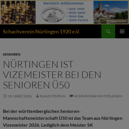
Zum
Inhalt
springen
Suchen
Schachverein Nürtingen 1920 e.V.
PRIMÄR
MENÜ
SENIOREN
NÜRTINGEN IST
VIZEMEISTER BEI DEN
SENIOREN Ü50
18. MÄRZ 2026
KLAUS TEMPLIN
KOMMENTAR HINTERLASSEN
Bei der württembergischen Senioren-
Mannschaftsmeisterschaft Ü50 ist das Team aus Nürtingen
Vizemeister 2026. Lediglich dem Meister SK