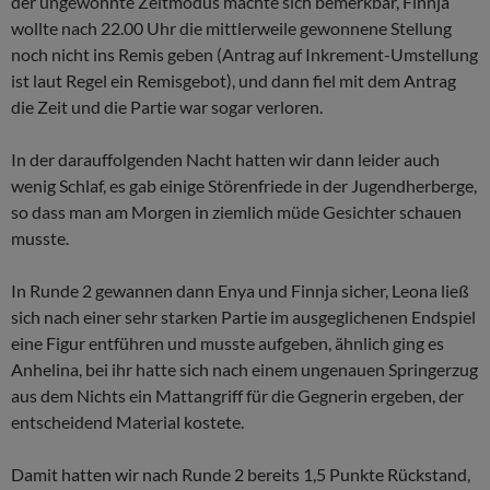
der ungewohnte Zeitmodus machte sich bemerkbar, Finnja
wollte nach 22.00 Uhr die mittlerweile gewonnene Stellung
noch nicht ins Remis geben (Antrag auf Inkrement-Umstellung
ist laut Regel ein Remisgebot), und dann fiel mit dem Antrag
die Zeit und die Partie war sogar verloren.
In der darauffolgenden Nacht hatten wir dann leider auch
wenig Schlaf, es gab einige Störenfriede in der Jugendherberge,
so dass man am Morgen in ziemlich müde Gesichter schauen
musste.
In Runde 2 gewannen dann Enya und Finnja sicher, Leona ließ
sich nach einer sehr starken Partie im ausgeglichenen Endspiel
eine Figur entführen und musste aufgeben, ähnlich ging es
Anhelina, bei ihr hatte sich nach einem ungenauen Springerzug
aus dem Nichts ein Mattangriff für die Gegnerin ergeben, der
entscheidend Material kostete.
Damit hatten wir nach Runde 2 bereits 1,5 Punkte Rückstand,