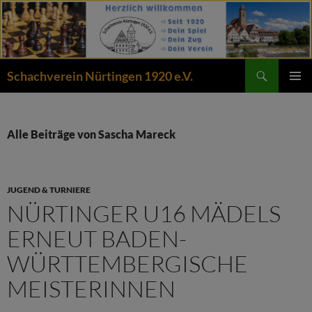
Zum
Inhalt
springen
Suchen
Schachverein Nürtingen 1920 e.V.
PRIMÄR
MENÜ
Alle Beiträge von Sascha Mareck
JUGEND & TURNIERE
NÜRTINGER U16 MÄDELS
ERNEUT BADEN-
WÜRTTEMBERGISCHE
MEISTERINNEN