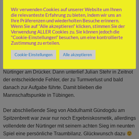
Friedrich Seischab besorgte den Nürtinger Ausgleich. In
Wir verwenden Cookies auf unserer Website um Ihnen
einer Partie, in der beide Gegner auf Königsangriff spielten,
die relevanteste Erfahrung zu bieten, indem wir uns an
wickelte er nach einem Bauerngewinn entscheidend in ein
Ihre Präferenzen und wiederholten Besuche erinnern.
für ihn besseres Endspiel ab.
Wenn Sie auf "Alle akzeptieren" klicken, stimmen Sie der
Verwendung ALLER Cookies zu. Sie können jedoch die
"Cookie-Einstellungen" besuchen, um eine kontrollierte
Mit einem ähnlichen Motiv musste sich Julian Theissler
Zustimmung zu erteilen.
geschlagen geben. Trotz Qualitätsvorteil war sein Endspiel
Cookie-Einstellungen
Alle akzeptieren
nach einem erzwungenen Damenabtausch für ihn verloren.
In den beiden noch laufenden Partien waren aber beide
Nürtinger am Drücker. Dann unterlief Julian Stehr in Zeitnot
der entscheidende Fehler, der zu Turmverlust und bald
danach zur Aufgabe führte. Damit blieben die
Mannschaftspunkte in Tübingen.
Der abschließende Sieg von Abdulhamit Gündogdu am
Spitzenbrett war zwar nur noch Ergebniskosmetik, allerdings
vollendete der Nürtinger mit seinem achten Sieg im neunten
Spiel eine persönliche Traumbilanz. Glückwunsch dazu