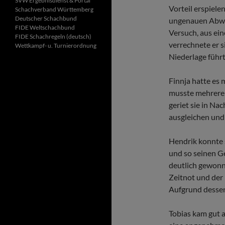
SVW Ergebnisdienst & Portal
Vorteil erspiele
Schachverband Württemberg
Deutscher Schachbund
ungenauen Abwic
FIDE Wel
tschachbund
Versuch, aus ei
FIDE Schachregeln (deutsch)
verrechnete er s
Wettkampf- u. Turnierordnung
Niederlage führt
Finnja hatte es 
musste mehrere 
geriet sie in Na
ausgleichen und 
Hendrik konnte s
und so seinen Ge
deutlich gewonne
Zeitnot und der 
Aufgrund dessen 
Tobias kam gut 