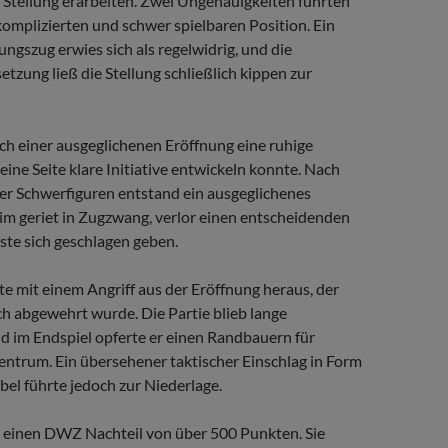
Stellung erarbeiten. Zwei Ungenauigkeiten führten
komplizierten und schwer spielbaren Position. Ein
ungszug erwies sich als regelwidrig, und die
setzung ließ die Stellung schließlich kippen zur
ch einer ausgeglichenen Eröffnung eine ruhige
keine Seite klare Initiative entwickeln konnte. Nach
r Schwerfiguren entstand ein ausgeglichenes
im geriet in Zugzwang, verlor einen entscheidenden
te sich geschlagen geben.
te mit einem Angriff aus der Eröffnung heraus, der
ch abgewehrt wurde. Die Partie blieb lange
d im Endspiel opferte er einen Randbauern für
entrum. Ein übersehener taktischer Einschlag in Form
bel führte jedoch zur Niederlage.
h einen DWZ Nachteil von über 500 Punkten. Sie