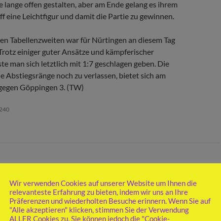
e lange offen gestalten, aber am Ende gelang es ihrem
f eine Leichtfigur und damit die Partie zu gewinnen.
en Tabellenzweiten war für Nürtingen an diesem Tag
Trotz einiger guter Ansätze und kämpferischer
e man sich letztlich mit 1:7 geschlagen geben.
Die
ie Abstiegsränge noch zu verlassen, bietet sich am
g gegen Göppingen 3. (TW)
240
 MANNSCHAFT
NGER ERSTE
Wir verwenden Cookies auf unserer Website um Ihnen die
relevanteste Erfahrung zu bieten, indem wir uns an Ihre
LIEGT TETTNANG
Präferenzen und wiederholten Besuche erinnern. Wenn Sie auf
"Alle akzeptieren" klicken, stimmen Sie der Verwendung
ALLER Cookies zu. Sie können jedoch die "Cookie-