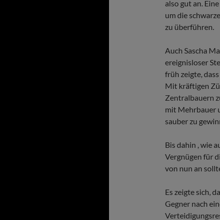
also gut an. Ein
um die schwarze
zu überführen.
Auch Sascha Mar
ereignisloser St
früh zeigte, dass
Mit kräftigen Zü
Zentralbauern z
mit Mehrbauer u
sauber zu gewin
Bis dahin , wie 
Vergnügen für d
von nun an sollt
Es zeigte sich, 
Gegner nach ei
Verteidigungsre