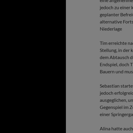
eine angenehme 
jedoch zu einer 
geplanter Befrei
alternative Fort
Niederlage
Tim erreichte na
Stellung, in der 
dem Abtausch de
Endspiel, doch T
Bauern und muss
Sebastian starte
jedoch erfolgrei
ausgeglichen, un
Gegenspiel im Z
einer Springerga
Alina hatte auc