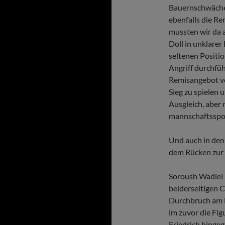
Bauernschwäche
ebenfalls die R
mussten wir da 
Doll in unklarer
seltenen Positio
Angriff durchfüh
Remisangebot vo
Sieg zu spielen 
Ausgleich, aber
mannschaftsspor
Und auch in den 
dem Rücken zur
Soroush Wadiei 
beiderseitigen 
Durchbruch am D
im zuvor die Fig
Friedrich hingeg