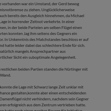
 vorhanden war ein Umstand, der Gerd bewog
emisnotbremse zu ziehen. Unglücklicherweise
auch bereits den Ausgleich hinnehmen, da Michael
 Lage in horrender Zeitnot verkehrte. In einer
nen, in der beide Parteien am selben Flügel einen
rten konnten ,lag ihm seitens des Gegners ein
r. In Unkenntnis des Matchstandes beschloss er auf
und hatte leider dabei das schlechtere Ende für sich.
 natürlich mangels Ansprechpartner aus
tlicher Sicht ein suboptimale Angelegenheit.
restlichen beiden Partien standen die Nürtinger mit
 Wand.
konnte die Lage mit Schwarz lange Zeit unklar mit
Chance gestalten,konnte aber einen entscheidenden
amenflügel nicht verhindern, nachdem sein Gegner
uren erfolgreich aus dem Zentrum vertrieben hatte.
en hatte noch einen zweiten Bauern für Initiative