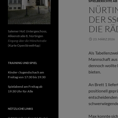
SPIELBERICHTE AB
NÜRTI
DER SS
DIE R
Salemer Hof, Untergeschoss,
Alleenstraße 8, Nürtingen
23. MÄRZ 2026
Eingang über die Mönchstraße
(Karte OpenStreetMap
)
Als Tabellenzwei
Mannschaft aus N
TRAINING UND SPIEL
dennoch wollte 
bieten.
Kinder-/Jugendschach am
Freitag von 17:30 bis 19:30
An Brett 1 liefe
Spielabend am Freitag ab
positionell gepr
19:30 Uhr für Alle
entscheidenden 
schwerwiegende F
NÜTZLICHE LINKS
Max konnte sich 