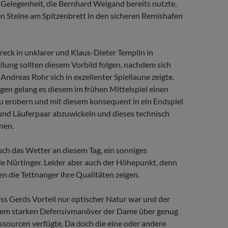
e Gelegenheit, die Bernhard Weigand bereits nutzte,
n Steine am Spitzenbrett in den sicheren Remishafen
eck in unklarer und Klaus-Dieter Templin in
ellung sollten diesem Vorbild folgen, nachdem sich
 Andreas Rohr sich in exzellenter Spiellaune zeigte.
gen gelang es diesem im frühen Mittelspiel einen
u erobern und mit diesem konsequent in ein Endspiel
nd Läuferpaar abzuwickeln und dieses technisch
nen.
auch das Wetter an diesem Tag, ein sonniges
ie Nürtinger. Leider aber auch der Höhepunkt, denn
en die Tettnanger ihre Qualitäten zeigen.
dass Gerds Vorteil nur optischer Natur war und der
nem starken Defensivmanöver der Dame über genug
ssourcen verfügte. Da doch die eine oder andere