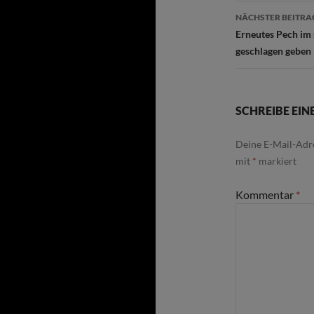
NÄCHSTER BEITRA
Erneutes Pech im
geschlagen geben
SCHREIBE EI
Deine E-Mail-Adre
mit
*
markiert
Kommentar
*