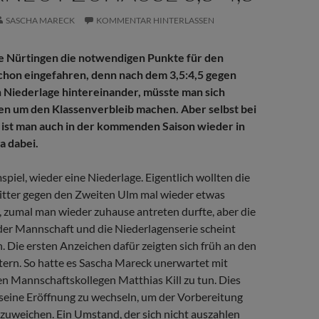
SASCHA MARECK
KOMMENTAR HINTERLASSEN
e Nürtingen die notwendigen Punkte für den
chon eingefahren, denn nach dem 3,5:4,5 gegen
n Niederlage hintereinander, müsste man sich
en um den Klassenverbleib machen. Aber selbst bei
 ist man auch in der kommenden Saison wieder in
a dabei.
piel, wieder eine Niederlage. Eigentlich wollten die
ritter gegen den Zweiten Ulm mal wieder etwas
, zumal man wieder zuhause antreten durfte, aber die
er Mannschaft und die Niederlagen­­serie scheint
. Die ersten Anzeichen dafür zeigten sich früh an den
tern. So hatte es Sascha Mareck unerwartet mit
n Mannschaftskollegen Matthias Kill zu tun. Dies
 seine Eröffnung zu wechseln, um der Vorbereitung
zuweichen. Ein Umstand, der sich nicht auszahlen