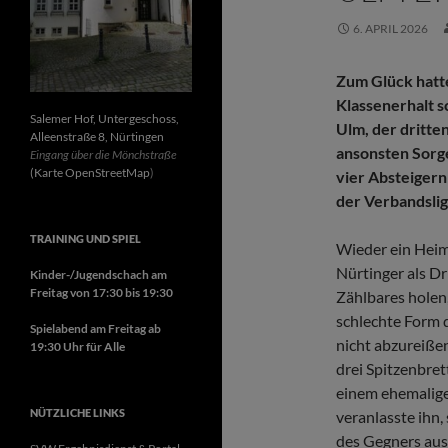
6. APRIL 2026
Zum Glück hatt
Klassenerhalt s
Salemer Hof, Untergeschoss,
Ulm, der dritte
Alleenstraße 8, Nürtingen
ansonsten Sorg
Eingang über die Mönchstraße
(Karte OpenStreetMap
)
vier Absteigern
der Verbandslig
TRAINING UND SPIEL
Wieder ein Heims
Nürtinger als D
Kinder-/Jugendschach am
Freitag von 17:30 bis 19:30
Zählbares holen
schlechte Form d
Spielabend am Freitag ab
nicht abzureißen
19:30 Uhr für Alle
drei Spitzenbret
einem ehemalige
NÜTZLICHE LINKS
veranlasste ihn,
des Gegners aus