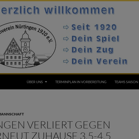
ÜBER UNS
TERMINPLAN IN VORBEREITUNG
TEAMS SAISON 
 MANNSCHAFT
NGEN VERLIERT GEGEN
NEUT ZUHAUSE 3,5-4,5