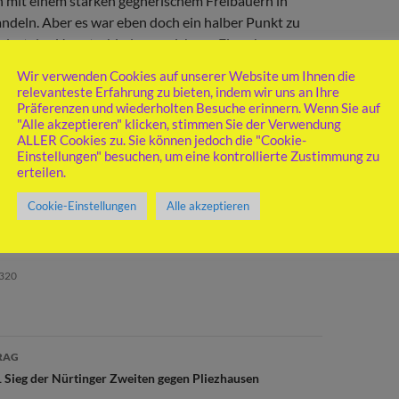
n mit einem starken gegnerischem Freibauern in
andeln. Aber es war eben doch ein halber Punkt zu
dest das Unentschieden zu sichern. Ein sehr
ufenes Duell. Jetzt gilt es in der letzten Runde in
Wir verwenden Cookies auf unserer Website um Ihnen die
ls zu punkten um die Saison versöhnlich ausklingen
relevanteste Erfahrung zu bieten, indem wir uns an Ihre
WK)
Präferenzen und wiederholten Besuche erinnern. Wenn Sie auf
"Alle akzeptieren" klicken, stimmen Sie der Verwendung
ALLER Cookies zu. Sie können jedoch die "Cookie-
 SC Weiße Dame Ulm 3,5:4,5
Einstellungen" besuchen, um eine kontrollierte Zustimmung zu
erteilen.
r 0,5:0,5, Weigand – Weber 0:1, Mareck – Kill 0:1,
Cookie-Einstellungen
Alle akzeptieren
5:0,5, Doll – Zomartova 0:1, Templin – Wolf 1:0,
 1:0, Rohr – Heinrich 0,5:0,5
320
avigation
RAG
 Sieg der Nürtinger Zweiten gegen Pliezhausen