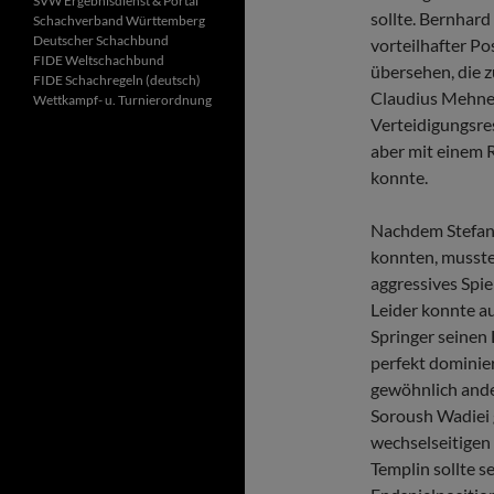
SVW Ergebnisdienst & Portal
sollte. Bernhard
Schachverband Württemberg
Deutscher Schachbund
vorteilhafter Po
FIDE Wel
tschachbund
übersehen, die z
FIDE Schachregeln (deutsch)
Claudius Mehne n
Wettkampf- u. Turnierordnung
Verteidigungsre
aber mit einem 
konnte.
Nachdem Stefan 
konnten, musste
aggressives Spie
Leider konnte au
Springer seinen 
perfekt dominiert
gewöhnlich ander
Soroush Wadiei 
wechselseitigen
Templin sollte s