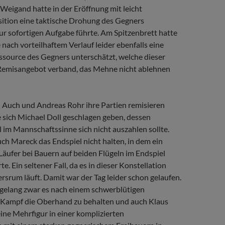
 Weigand hatte in der Eröffnung mit leicht
sition eine taktische Drohung des Gegners
ur sofortigen Aufgabe führte. Am Spitzenbrett hatte
ach vorteilhaftem Verlauf leider ebenfalls eine
ssource des Gegners unterschätzt, welche dieser
Remisangebot verband, das Mehne nicht ablehnen
Auch und Andreas Rohr ihre Partien remisieren
 sich Michael Doll geschlagen geben, dessen
l im Mannschaftssinne sich nicht auszahlen sollte.
ch Mareck das Endspiel nicht halten, in dem ein
Läufer bei Bauern auf beiden Flügeln im Endspiel
e. Ein seltener Fall, da es in dieser Konstellation
srum läuft. Damit war der Tag leider schon gelaufen.
gelang zwar es nach einem schwerblütigen
 Kampf die Oberhand zu behalten und auch Klaus
eine Mehrfigur in einer komplizierten