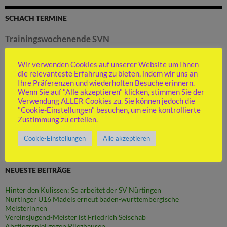
SCHACH TERMINE
Trainingswochenende SVN
Startdatum:
11. September 2026
Enddatum:
13. September 2026
Wir verwenden Cookies auf unserer Website um Ihnen
die relevanteste Erfahrung zu bieten, indem wir uns an
Tagesveranstaltung
Ihre Präferenzen und wiederholten Besuche erinnern.
Ort:
Bad Schussenried
Wenn Sie auf "Alle akzeptieren" klicken, stimmen Sie der
Details
Verwendung ALLER Cookies zu. Sie können jedoch die
"Cookie-Einstellungen" besuchen, um eine kontrollierte
Zustimmung zu erteilen.
Cookie-Einstellungen
Alle akzeptieren
NEUESTE BEITRÄGE
Hinter den Kulissen: So arbeitet der SV Nürtingen
Nürtinger U16 Mädels erneut baden-württembergische
Meisterinnen
Vereinsjugend-Meister ist Friedrich Seischab
Abstiegsspiel gegen Pliezhausen