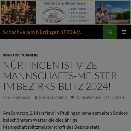
Zum
Inhalt
springen
Suchen
Schachverein Nürtingen 1920 e.V.
PRIMÄR
MENÜ
SONSTIGE TURNIERE
NÜRTINGEN IST VIZE-
MANNSCHAFTS-MEISTER
IM BEZIRKS-BLITZ 2024!
8. MÄRZ 2024
SASCHA MARECK
KOMMENTAR HINTERLASSEN
Am Samstag, 2. März fand in Pfullingen nahe dem alten Schloss
bei schönstem Wetter die diesjährige
Mannschaftsblitzmeisterschaft des Bezirks statt.