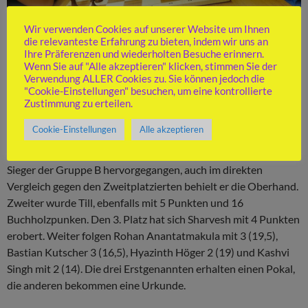
Wir verwenden Cookies auf unserer Website um Ihnen
die relevanteste Erfahrung zu bieten, indem wir uns an
Ihre Präferenzen und wiederholten Besuche erinnern.
Wenn Sie auf "Alle akzeptieren" klicken, stimmen Sie der
Foto: Klaus Templin
Verwendung ALLER Cookies zu. Sie können jedoch die
"Cookie-Einstellungen" besuchen, um eine kontrollierte
In der Gruppe B war der Kampf um die Spitze spannender.
Zustimmung zu erteilen.
Kyryl Kuksa, Till Hofmeister und Sharvesh Rajakumar waren
Cookie-Einstellungen
Alle akzeptieren
fast gleich auf. Deshalb wurde noch eine 6. Runde angehängt.
Danach ist Kyryl mit 5 Punkten und 20 Buchholzpunkten als
Sieger der Gruppe B hervorgegangen, auch im direkten
Vergleich gegen den Zweitplatzierten behielt er die Oberhand.
Zweiter wurde Till, ebenfalls mit 5 Punkten und 16
Buchholzpunken. Den 3. Platz hat sich Sharvesh mit 4 Punkten
erobert. Weiter folgen Rohan Anantatmakula mit 3 (19,5),
Bastian Kutscher 3 (16,5), Hyazinth Höger 2 (19) und Kashvi
Singh mit 2 (14). Die drei Erstgenannten erhalten einen Pokal,
die anderen bekommen eine Urkunde.