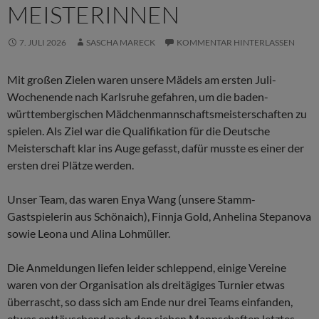
MEISTERINNEN
7. JULI 2026
SASCHA MARECK
KOMMENTAR HINTERLASSEN
Mit großen Zielen waren unsere Mädels am ersten Juli-
Wochenende nach Karlsruhe gefahren, um die baden-
württembergischen Mädchenmannschaftsmeisterschaften zu
spielen. Als Ziel war die Qualifikation für die Deutsche
Meisterschaft klar ins Auge gefasst, dafür musste es einer der
ersten drei Plätze werden.
Unser Team, das waren Enya Wang (unsere Stamm-
Gastspielerin aus Schönaich), Finnja Gold, Anhelina Stepanova
sowie Leona und Alina Lohmüller.
Die Anmeldungen liefen leider schleppend, einige Vereine
waren von der Organisation als dreitägiges Turnier etwas
überrascht, so dass sich am Ende nur drei Teams einfanden,
etwas enttäuschend nach den sieben Mannschaften letztes