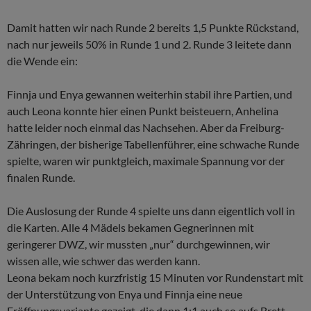
Damit hatten wir nach Runde 2 bereits 1,5 Punkte Rückstand,
nach nur jeweils 50% in Runde 1 und 2. Runde 3 leitete dann
die Wende ein:
Finnja und Enya gewannen weiterhin stabil ihre Partien, und
auch Leona konnte hier einen Punkt beisteuern, Anhelina
hatte leider noch einmal das Nachsehen. Aber da Freiburg-
Zähringen, der bisherige Tabellenführer, eine schwache Runde
spielte, waren wir punktgleich, maximale Spannung vor der
finalen Runde.
Die Auslosung der Runde 4 spielte uns dann eigentlich voll in
die Karten. Alle 4 Mädels bekamen Gegnerinnen mit
geringerer DWZ, wir mussten „nur“ durchgewinnen, wir
wissen alle, wie schwer das werden kann.
Leona bekam noch kurzfristig 15 Minuten vor Rundenstart mit
der Unterstützung von Enya und Finnja eine neue
Eröffnungsvariante gezeigt, die dann 1:1 auch so aufs Brett