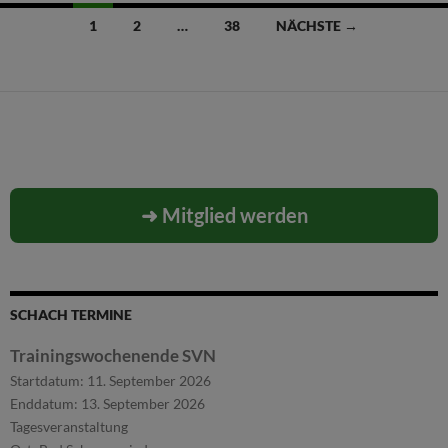
Beitragsnavigation
1
2
…
38
NÄCHSTE →
➜ Mitglied werden
SCHACH TERMINE
Trainingswochenende SVN
Startdatum:
11. September 2026
Enddatum:
13. September 2026
Tagesveranstaltung