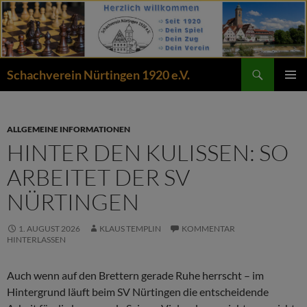
Zum
Inhalt
springen
Suchen
Schachverein Nürtingen 1920 e.V.
PRIMÄR
MENÜ
ALLGEMEINE INFORMATIONEN
HINTER DEN KULISSEN: SO
ARBEITET DER SV
NÜRTINGEN
1. AUGUST 2026
KLAUS TEMPLIN
KOMMENTAR
HINTERLASSEN
Auch wenn auf den Brettern gerade Ruhe herrscht – im
Hintergrund läuft beim SV Nürtingen die entscheidende