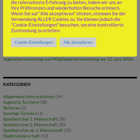
die relevanteste Erfahrung zu bieten, indem wir uns an
Ihre Präferenzen und wiederholten Besuche erinnern.
Wenn Sie auf "Alle akzeptieren" klicken, stimmen Sie der
NEUESTE BEITRÄGE
Verwendung ALLER Cookies zu. Sie können jedoch die
"Cookie-Einstellungen" besuchen, um eine kontrollierte
Zustimmung zu erteilen.
Hinter den Kulissen: So arbeitet der SV Nürtingen
Nürtinger U16 Mädels erneut baden-württembergische
Meisterinnen
Cookie-Einstellungen
Alle akzeptieren
Vereinsjugend-Meister ist Friedrich Seischab
Abstiegsspiel gegen Pliezhausen
Jugendversammlung und Mitgliederversammlung am 12. Juni 2026
KATEGORIEN
Allgemeine Informationen
(34)
Jugend & Turniere
(38)
Senioren
(2)
Sonstige Turniere
(1)
Spielberichte 1. Mannschaft
(36)
Spielberichte 2. Mannschaft
(30)
Spielberichte ab 3. Mannschaft
(32)
Stadtmeisterschaft
(12)