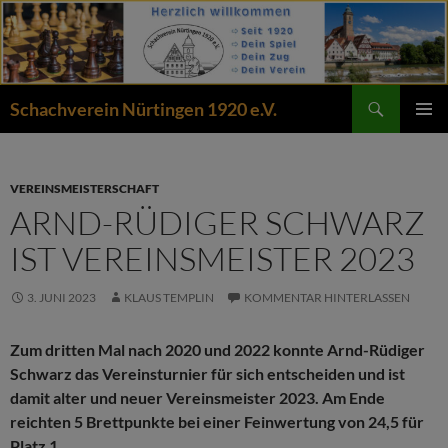
Zum
Inhalt
springen
Suchen
Schachverein Nürtingen 1920 e.V.
PRIMÄR
MENÜ
VEREINSMEISTERSCHAFT
ARND-RÜDIGER SCHWARZ
IST VEREINSMEISTER 2023
3. JUNI 2023
KLAUS TEMPLIN
KOMMENTAR HINTERLASSEN
Zum dritten Mal nach 2020 und 2022 konnte Arnd-Rüdiger
Schwarz das Vereinsturnier für sich entscheiden und ist
damit alter und neuer Vereinsmeister 2023. Am Ende
reichten 5 Brettpunkte bei einer Feinwertung von 24,5 für
Platz 1.