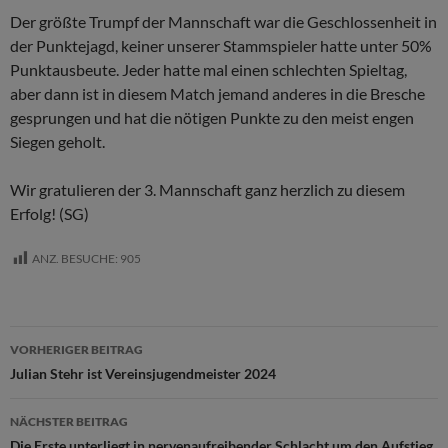
Der größte Trumpf der Mannschaft war die Geschlossenheit in
der Punktejagd, keiner unserer Stammspieler hatte unter 50%
Punktausbeute. Jeder hatte mal einen schlechten Spieltag,
aber dann ist in diesem Match jemand anderes in die Bresche
gesprungen und hat die nötigen Punkte zu den meist engen
Siegen geholt.
Wir gratulieren der 3. Mannschaft ganz herzlich zu diesem
Erfolg! (SG)
ANZ. BESUCHE:
905
Beitragsnavigation
VORHERIGER BEITRAG
Julian Stehr ist Vereinsjugendmeister 2024
NÄCHSTER BEITRAG
Die Erste unterliegt in nervenaufreibender Schlacht um den Aufstieg