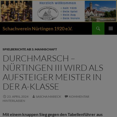
Zum
Inhalt
springen
Suchen
Schachverein Nürtingen 1920 e.V.
PRIMÄR
MENÜ
SPIELBERICHTE AB 3. MANNSCHAFT
DURCHMARSCH –
NÜRTINGEN III WIRD ALS
AUFSTEIGER MEISTER IN
DER A-KLASSE
23. APRIL 2024
SASCHA MARECK
KOMMENTAR
HINTERLASSEN
Mit einem knappen Sieg gegen den Tabellenführer aus