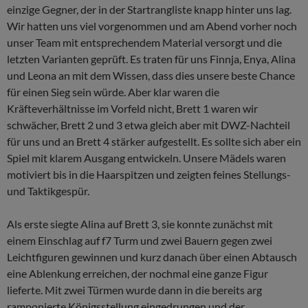
einzige Gegner, der in der Startrangliste knapp hinter uns lag.
Wir hatten uns viel vorgenommen und am Abend vorher noch
unser Team mit entsprechendem Material versorgt und die
letzten Varianten geprüft. Es traten für uns Finnja, Enya, Alina
und Leona an mit dem Wissen, dass dies unsere beste Chance
für einen Sieg sein würde. Aber klar waren die
Kräfteverhältnisse im Vorfeld nicht, Brett 1 waren wir
schwächer, Brett 2 und 3 etwa gleich aber mit DWZ-Nachteil
für uns und an Brett 4 stärker aufgestellt. Es sollte sich aber ein
Spiel mit klarem Ausgang entwickeln. Unsere Mädels waren
motiviert bis in die Haarspitzen und zeigten feines Stellungs-
und Taktikgespür.
Als erste siegte Alina auf Brett 3, sie konnte zunächst mit
einem Einschlag auf f7 Turm und zwei Bauern gegen zwei
Leichtfiguren gewinnen und kurz danach über einen Abtausch
eine Ablenkung erreichen, der nochmal eine ganze Figur
lieferte. Mit zwei Türmen wurde dann in die bereits arg
ramponierte Königsstellung eingedrungen und der