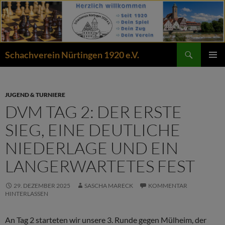
Zum
Inhalt
springen
Suchen
Schachverein Nürtingen 1920 e.V.
PRIMÄR
MENÜ
JUGEND & TURNIERE
DVM TAG 2: DER ERSTE
SIEG, EINE DEUTLICHE
NIEDERLAGE UND EIN
LANGERWARTETES FEST
29. DEZEMBER 2025
SASCHA MARECK
KOMMENTAR
HINTERLASSEN
An Tag 2 starteten wir unsere 3. Runde gegen Mülheim, der