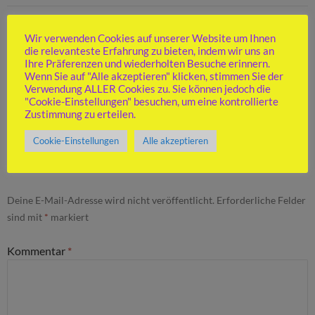
Beitragsnavigation
VORHERIGER BEITRAG
Wir verwenden Cookies auf unserer Website um Ihnen
DVM25: Überraschungserfolg gegen Lehrte, Niederlage gegen
die relevanteste Erfahrung zu bieten, indem wir uns an
Leipzig-Lindenau
Ihre Präferenzen und wiederholten Besuche erinnern.
Wenn Sie auf "Alle akzeptieren" klicken, stimmen Sie der
Verwendung ALLER Cookies zu. Sie können jedoch die
NÄCHSTER BEITRAG
"Cookie-Einstellungen" besuchen, um eine kontrollierte
DVM Tag 3: Eine unglückliche und eine deutliche Niederlage
Zustimmung zu erteilen.
Cookie-Einstellungen
Alle akzeptieren
SCHREIBE EINEN KOMMENTAR
Deine E-Mail-Adresse wird nicht veröffentlicht.
Erforderliche Felder
sind mit
*
markiert
Kommentar
*