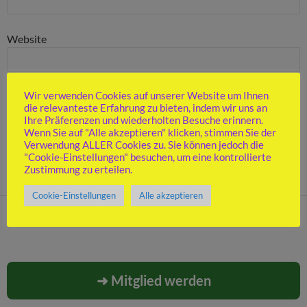
Website
Wir verwenden Cookies auf unserer Website um Ihnen
Name, E-Mail-Adresse und Website in diesem Browser für
die relevanteste Erfahrung zu bieten, indem wir uns an
meinen nächsten Kommentar speichern.
Ihre Präferenzen und wiederholten Besuche erinnern.
Wenn Sie auf "Alle akzeptieren" klicken, stimmen Sie der
Verwendung ALLER Cookies zu. Sie können jedoch die
"Cookie-Einstellungen" besuchen, um eine kontrollierte
Zustimmung zu erteilen.
Cookie-Einstellungen
Alle akzeptieren
➜ Mitglied werden