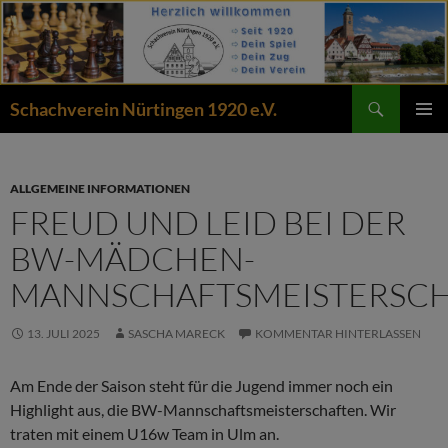
Zum
Inhalt
springen
Suchen
Schachverein Nürtingen 1920 e.V.
PRIMÄR
MENÜ
ALLGEMEINE INFORMATIONEN
FREUD UND LEID BEI DER
BW-MÄDCHEN-
MANNSCHAFTSMEISTERSC
13. JULI 2025
SASCHA MARECK
KOMMENTAR HINTERLASSEN
Am Ende der Saison steht für die Jugend immer noch ein
Highlight aus, die BW-Mannschaftsmeisterschaften. Wir
traten mit einem U16w Team in Ulm an.