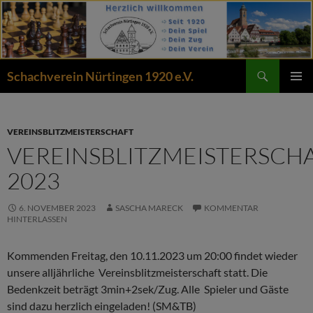
Zum
Inhalt
springen
Suchen
Schachverein Nürtingen 1920 e.V.
PRIMÄR
MENÜ
VEREINSBLITZMEISTERSCHAFT
VEREINSBLITZMEISTERSCH
2023
6. NOVEMBER 2023
SASCHA MARECK
KOMMENTAR
HINTERLASSEN
Kommenden Freitag, den 10.11.2023 um 20:00 findet wieder
unsere alljährliche Vereinsblitzmeisterschaft statt. Die
Bedenkzeit beträgt 3min+2sek/Zug. Alle Spieler und Gäste
sind dazu herzlich eingeladen! (SM&TB)