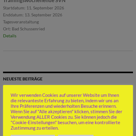
Trainingswochenende SVN
Startdatum:
11. September 2026
Enddatum:
13. September 2026
Tagesveranstaltung
Ort:
Bad Schussenried
Details
NEUESTE BEITRÄGE
Hinter den Kulissen: So arbeitet der SV Nürtingen
Wir verwenden Cookies auf unserer Website um Ihnen
Nürtinger U16 Mädels erneut baden-württembergische
die relevanteste Erfahrung zu bieten, indem wir uns an
Meisterinnen
Ihre Präferenzen und wiederholten Besuche erinnern.
Vereinsjugend-Meister ist Friedrich Seischab
Wenn Sie auf "Alle akzeptieren" klicken, stimmen Sie der
Abstiegsspiel gegen Pliezhausen
Verwendung ALLER Cookies zu. Sie können jedoch die
Jugendversammlung und Mitgliederversammlung am 12. Juni 2026
"Cookie-Einstellungen" besuchen, um eine kontrollierte
Zustimmung zu erteilen.