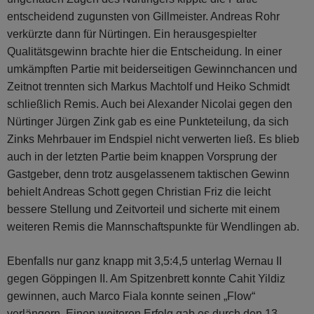
entscheidend zugunsten von Gillmeister. Andreas Rohr
verkürzte dann für Nürtingen. Ein herausgespielter
Qualitätsgewinn brachte hier die Entscheidung. In einer
umkämpften Partie mit beiderseitigen Gewinnchancen und
Zeitnot trennten sich Markus Machtolf und Heiko Schmidt
schließlich Remis. Auch bei Alexander Nicolai gegen den
Nürtinger Jürgen Zink gab es eine Punkteteilung, da sich
Zinks Mehrbauer im Endspiel nicht verwerten ließ. Es blieb
auch in der letzten Partie beim knappen Vorsprung der
Gastgeber, denn trotz ausgelassenem taktischen Gewinn
behielt Andreas Schott gegen Christian Friz die leicht
bessere Stellung und Zeitvorteil und sicherte mit einem
weiteren Remis die Mannschaftspunkte für Wendlingen ab.
Ebenfalls nur ganz knapp mit 3,5:4,5 unterlag Wernau II
gegen Göppingen II. Am Spitzenbrett konnte Cahit Yildiz
gewinnen, auch Marco Fiala konnte seinen „Flow“
verlängern. Einen weiteren Erfolg gab es durch den 13-