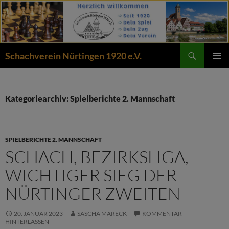
Zum
Inhalt
springen
Suchen
Schachverein Nürtingen 1920 e.V.
PRIMÄR
MENÜ
Kategoriearchiv: Spielberichte 2. Mannschaft
SPIELBERICHTE 2. MANNSCHAFT
SCHACH, BEZIRKSLIGA,
WICHTIGER SIEG DER
NÜRTINGER ZWEITEN
20. JANUAR 2023
SASCHA MARECK
KOMMENTAR
HINTERLASSEN