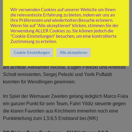
siegte nach entscheidendem Materialgewinn. Auch
Schmidts Gegner konnte den Königsangriff nur durch
Wir verwenden Cookies auf unserer Website um Ihnen
die relevanteste Erfahrung zu bieten, indem wir uns an
Materialverlust abwenden und musste schließlich aufgeben.
Ihre Präferenzen und wiederholten Besuche erinnern.
In den übrigen Partien kamen die favorisierten Gastgeber zu
Wenn Sie auf "Alle akzeptieren" klicken, stimmen Sie der
ganzen Punkten und Esslingen so zu einem klaren 6:2.
Verwendung ALLER Cookies zu. Sie können jedoch die
"Cookie-Einstellungen" besuchen, um eine kontrollierte
Zustimmung zu erteilen.
An sieben Brettern waren die Wendlinger Gäste nominell
favorisiert. So ist die knappe 3,5:4,5-Niederlage der
Cookie-Einstellungen
Alle akzeptieren
Wendlinger gegen einen der Meisterschaftsaspiranten mehr
als achtbar. Alexander Nicolai, Eugen Pelezki und Andreas
Schott remisierten, Sergej Pelezki und Yorik Puffaldt
konnten für Wendlingen gewinnen.
Im Spiel der Wernauer Zweiten gelang lediglich Marco Fiala
ein ganzer Punkt für sein Team, Fahri Yildiz steuerte gegen
die klaren Favoriten aus Kirchheim immerhin noch eine
Punkteteilung zum 1,5:6,5 Endstand bei.(WK)