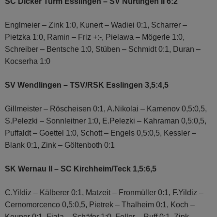
SC Dicker Turm Esslingen – SV Nürtingen II 6:2
Englmeier – Zink 1:0, Kunert – Wadiei 0:1, Scharrer –
Pietzka 1:0, Ramin – Friz +:-, Pielawa – Mögerle 1:0,
Schreiber – Bentsche 1:0, Stüben – Schmidt 0:1, Duran –
Kocserha 1:0
SV Wendlingen – TSV/RSK Esslingen 3,5:4,5
Gillmeister – Röscheisen 0:1, A.Nikolai – Kamenov 0,5:0,5,
S.Pelezki – Sonnleitner 1:0, E.Pelezki – Kahraman 0,5:0,5,
Puffaldt – Goettel 1:0, Schott – Engels 0,5:0,5, Kessler –
Blank 0:1, Zink – Göltenboth 0:1
SK Wernau II – SC Kirchheim/Teck 1,5:6,5
C.Yildiz – Kälberer 0:1, Matzeit – Fronmüller 0:1, F.Yildiz –
Cernomorcenco 0,5:0,5, Pietrek – Thalheim 0:1, Koch –
Keuper 0:1, Fiala – Schäfer 1:0, Feller – Ruff 0:1, Zink –