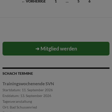
Beitragsnavigation
← VORHERIGE
1
…
5
6
➜ Mitglied werden
SCHACH TERMINE
Trainingswochenende SVN
Startdatum:
11. September 2026
Enddatum:
13. September 2026
Tagesveranstaltung
Ort:
Bad Schussenried