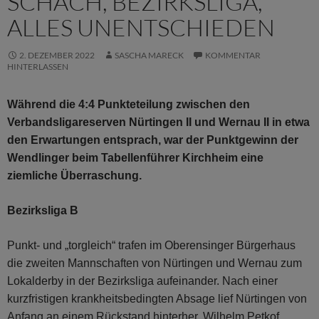
SCHACH, BEZIRKSLIGA,
ALLES UNENTSCHIEDEN
2. DEZEMBER 2022
SASCHA MARECK
KOMMENTAR
HINTERLASSEN
Während die 4:4 Punkteteilung zwischen den
Verbandsligareserven Nürtingen II und Wernau II in etwa
den Erwartungen entsprach, war der Punktgewinn der
Wendlinger beim Tabellenführer Kirchheim eine
ziemliche Überraschung.
Bezirksliga B
Punkt- und „torgleich“ trafen im Oberensinger Bürgerhaus
die zweiten Mannschaften von Nürtingen und Wernau zum
Lokalderby in der Bezirksliga aufeinander. Nach einer
kurzfristigen krankheitsbedingten Absage lief Nürtingen von
Anfang an einem Rückstand hinterher, Wilhelm Petkof