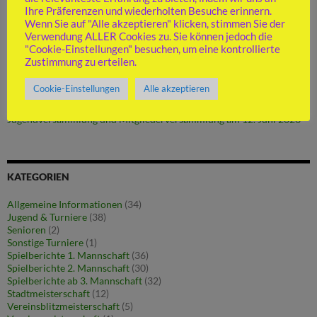
Ihre Präferenzen und wiederholten Besuche erinnern.
Wenn Sie auf "Alle akzeptieren" klicken, stimmen Sie der
NEUESTE BEITRÄGE
Verwendung ALLER Cookies zu. Sie können jedoch die
"Cookie-Einstellungen" besuchen, um eine kontrollierte
Hinter den Kulissen: So arbeitet der SV Nürtingen
Zustimmung zu erteilen.
Nürtinger U16 Mädels erneut baden-württembergische
Meisterinnen
Cookie-Einstellungen
Alle akzeptieren
Vereinsjugend-Meister ist Friedrich Seischab
Abstiegsspiel gegen Pliezhausen
Jugendversammlung und Mitgliederversammlung am 12. Juni 2026
KATEGORIEN
Allgemeine Informationen
(34)
Jugend & Turniere
(38)
Senioren
(2)
Sonstige Turniere
(1)
Spielberichte 1. Mannschaft
(36)
Spielberichte 2. Mannschaft
(30)
Spielberichte ab 3. Mannschaft
(32)
Stadtmeisterschaft
(12)
Vereinsblitzmeisterschaft
(5)