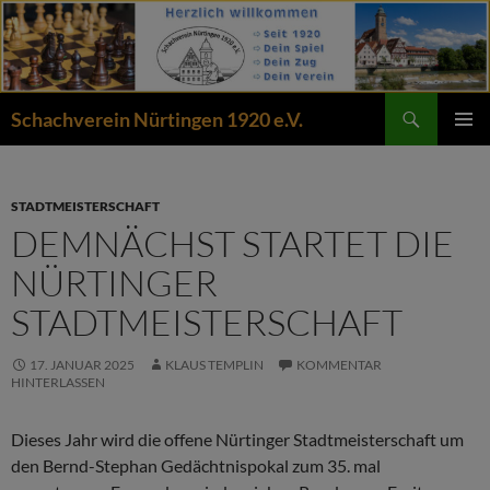
Zum
Inhalt
springen
Suchen
Schachverein Nürtingen 1920 e.V.
PRIMÄR
MENÜ
STADTMEISTERSCHAFT
DEMNÄCHST STARTET DIE
NÜRTINGER
STADTMEISTERSCHAFT
17. JANUAR 2025
KLAUS TEMPLIN
KOMMENTAR
HINTERLASSEN
Dieses Jahr wird die offene Nürtinger Stadtmeisterschaft um
den Bernd-Stephan Gedächtnispokal zum 35. mal