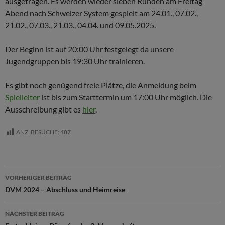
ausgetragen. Es werden wieder sieben Runden am Freitag
Abend nach Schweizer System gespielt am 24.01., 07.02.,
21.02., 07.03., 21.03., 04.04. und 09.05.2025.
Der Beginn ist auf 20:00 Uhr festgelegt da unsere
Jugendgruppen bis 19:30 Uhr trainieren.
Es gibt noch genügend freie Plätze, die Anmeldung beim
Spielleiter
ist bis zum Starttermin um 17:00 Uhr möglich. Die
Ausschreibung gibt es
hier
.
ANZ. BESUCHE:
487
Beitragsnavigation
VORHERIGER BEITRAG
DVM 2024 – Abschluss und Heimreise
NÄCHSTER BEITRAG