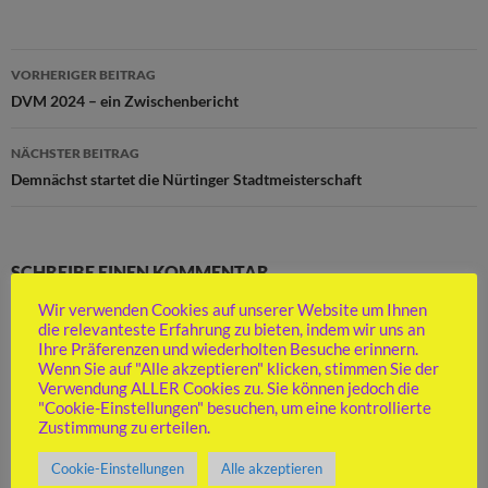
Beitragsnavigation
VORHERIGER BEITRAG
DVM 2024 – ein Zwischenbericht
NÄCHSTER BEITRAG
Demnächst startet die Nürtinger Stadtmeisterschaft
SCHREIBE EINEN KOMMENTAR
Wir verwenden Cookies auf unserer Website um Ihnen
Deine E-Mail-Adresse wird nicht veröffentlicht.
Erforderliche Felder
die relevanteste Erfahrung zu bieten, indem wir uns an
Ihre Präferenzen und wiederholten Besuche erinnern.
sind mit
*
markiert
Wenn Sie auf "Alle akzeptieren" klicken, stimmen Sie der
Verwendung ALLER Cookies zu. Sie können jedoch die
Kommentar
*
"Cookie-Einstellungen" besuchen, um eine kontrollierte
Zustimmung zu erteilen.
Cookie-Einstellungen
Alle akzeptieren