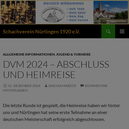
Zum
Inhalt
springen
Suchen
Schachverein Nürtingen 1920 e.V.
PRIMÄR
MENÜ
ALLGEMEINE INFORMATIONEN
,
JUGEND & TURNIERE
DVM 2024 – ABSCHLUSS
UND HEIMREISE
31. DEZEMBER 2024
SASCHA MARECK
KOMMENTAR
HINTERLASSEN
Die letzte Runde ist gespielt, die Heimreise haben wir hinter
uns und Nürtingen hat seine erste Teilnahme an einer
deutschen Meisterschaft erfolgreich abgeschlossen.