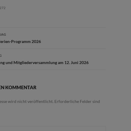
272
avigation
RAG
ferien-Programm 2026
G
g und Mitgliederversammlung am 12. Juni 2026
NEN KOMMENTAR
sse wird nicht veröffentlicht.
Erforderliche Felder sind