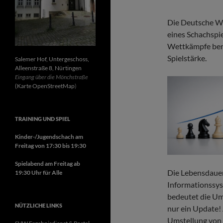
Die Deutsche We
eines Schachspie
Wettkämpfe bere
Spielstärke.
Salemer Hof, Untergeschoss,
Alleenstraße 8, Nürtingen
Eingang über die Mönchstraße
(Karte OpenStreetMap
)
TRAINING UND SPIEL
Kinder-/Jugendschach am
Freitag von 17:30 bis 19:30
Spielabend am Freitag ab
Die Lebensdaue
19:30 Uhr für Alle
Informationssys
bedeutet die Um
NÜTZLICHE LINKS
nur ein Update! A
Umstellung von 