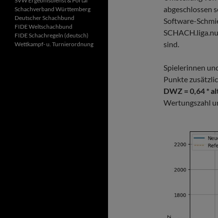
SVW Ergebnisdienst & Portal
abgeschlossen s
Schachverband Württemberg
Deutscher Schachbund
Software-Schmie
FIDE Wel
tschachbund
SCHACH.liga.nu 
FIDE Schachregeln (deutsch)
sind.
Wettkampf- u. Turnierordnung
Spielerinnen un
Punkte zusätzli
DWZ = 0,64 * a
Wertungszahl u