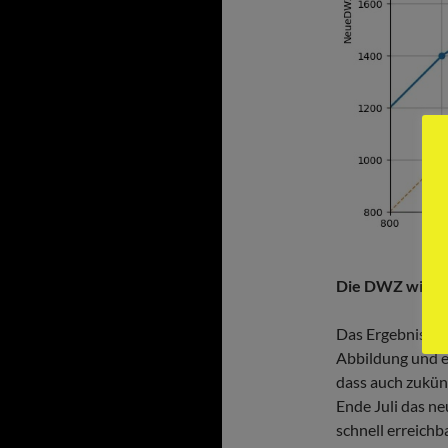
Die DWZ wird vo
Das Ergebnis sin
Abbildung und ei
dass auch zukünf
Ende Juli das n
schnell erreichba