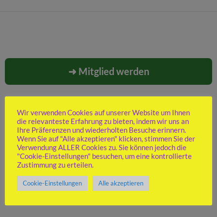
➜ Mitglied werden
Wir verwenden Cookies auf unserer Website um Ihnen
SCHACH TERMINE
die relevanteste Erfahrung zu bieten, indem wir uns an
Ihre Präferenzen und wiederholten Besuche erinnern.
Trainingswochenende SVN
Wenn Sie auf "Alle akzeptieren" klicken, stimmen Sie der
Verwendung ALLER Cookies zu. Sie können jedoch die
Startdatum:
11. September 2026
"Cookie-Einstellungen" besuchen, um eine kontrollierte
Enddatum:
13. September 2026
Zustimmung zu erteilen.
Tagesveranstaltung
Cookie-Einstellungen
Alle akzeptieren
Ort:
Bad Schussenried
Details