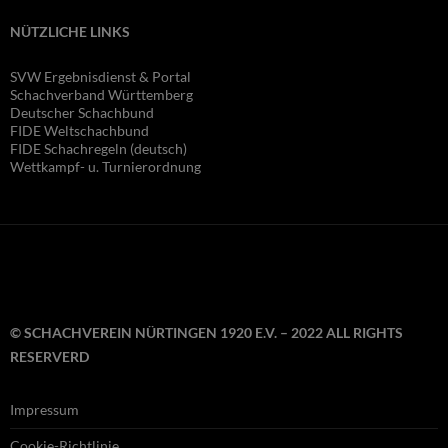
NÜTZLICHE LINKS
SVW Ergebnisdienst & Portal
Schachverband Württemberg
Deutscher Schachbund
FIDE Wel
tschachbund
FIDE Schachregeln (deutsch)
Wettkampf- u. Turnierordnung
© SCHACHVEREIN NÜRTINGEN 1920 E.V. – 2022 ALL RIGHTS
RESERVERD
Impressum
Cookie-Richtlinie