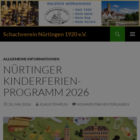
Zum
Inhalt
springen
Suchen
Schachverein Nürtingen 1920 e.V.
PRIMÄR
MENÜ
ALLGEMEINE INFORMATIONEN
NÜRTINGER
KINDERFERIEN-
PROGRAMM 2026
28. MAI 2026
KLAUS TEMPLIN
KOMMENTAR HINTERLASSEN